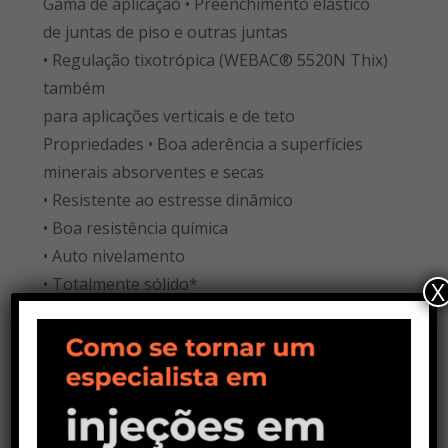
Gama de aplicação • Preenchimento elástico
de juntas de piso e outras juntas
• Regulação tixotrópica (WEBAC® 5520N Thix)
também
para aplicações verticais e de teto
Propriedades • Boa aderência a superfícies
minerais absorventes e secas
• Resistente ao estresse dinâmico
• Boa resistência química
• Auto nivelamento
• Totalmente sólido*
X
VER TODOS
PRODUTOS