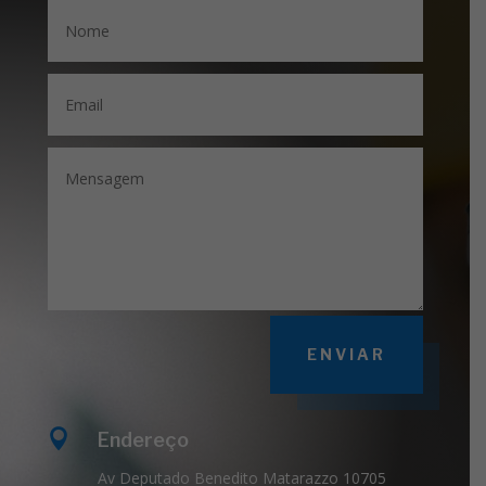
ENVIAR

Endereço
Av Deputado Benedito Matarazzo 10705