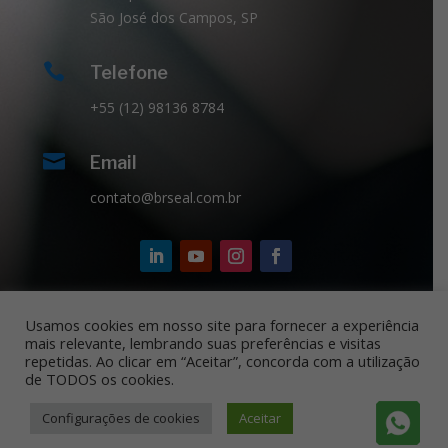
São José dos Campos, SP

Telefone
+55 (12) 98136 8784

Email
contato@brseal.com.br
Usamos cookies em nosso site para fornecer a experiência
mais relevante, lembrando suas preferências e visitas
repetidas. Ao clicar em “Aceitar”, concorda com a utilização
de TODOS os cookies.
© Copyright 2015 - 2026 BRSEAL | Todos Direitos
Reservados | Desenvolvido por:
Speicher
Configurações de cookies
Aceitar
Technology